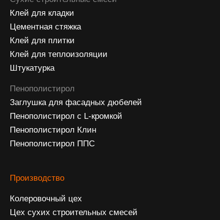
© ООО⦁«Клестер Систем» 2015–2026
Политика конфиденциальности
Реквизиты
Полное наименование
Общество с ограниченной ответственностью
«Клестер Систем»
Сокращённое наименование
ООО «Клестер Систем»
ИНН
3906277310
КПП
390601001
ОГРН
1123926065350
Адрес