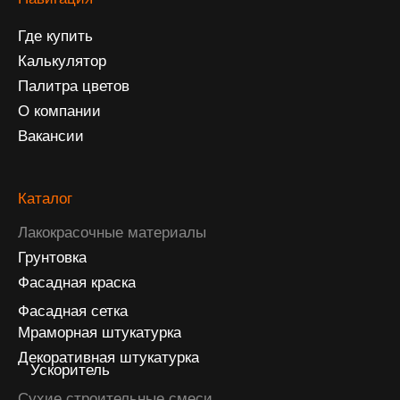
Пенополистирол ППС
Производство
Колеровочный цех
Цех сухих строительных смесей
Пенополистирол
Контакты
8 800 350-35-60
info@klester.ru
Адрес
Калининград, ул. Большая Окружная, д. 16
Режим работы
Пн-Вс: с 8:00 до 18:00
Сотрудничество
Социальные сети