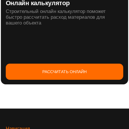
Палитра цветов
О компании
Вакансии
Каталог
Лакокрасочные материалы
Грунтовка
Фасадная краска
Фасадная сетка
Мраморная штукатурка
Декоративная штукатурка
Ускоритель
Сухие строительные смеси
Клей для кладки
Цементная стяжка
Клей для плитки
Клей для теплоизоляции
Штукатурка
Пенополистирол
Заглушка для фасадных дюбелей
Пенополистирол с L-кромкой
Пенополистирол Клин